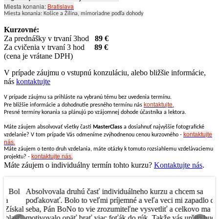
Miesta konania:
Bratislava
Miesta konania: Košice a Žilina, mimoriadne podľa dohody
Kurzovné:
Za prednášky v trvaní 3hod
89 €
Za cvičenia v trvaní 3 hod
89 €
(cena je vrátane DPH)
V prípade záujmu o vstupnú konzuláciu, alebo bližšie informácie,
nás
kontaktujte
V prípade záujmu sa prihláste na vybranú tému bez uvedenia termínu.
kontaktujte
.
Pre bližšie informácie a dohodnutie presného termínu nás
Presné termíny konania sa plánujú po vzájomnej dohode účastníka a lektora.
Máte záujem absolvovať všetky časti
MasterClass
a dosiahnuť najvyššie fotografické
kontaktujte
vzdelanie?
V tom prípade Vás odmeníme zvýhodnenou cenou kurzovného -
nás
.
Máte záujem o tento druh vzdelania, máte otázky k tomuto rozsiahlemu vzdelávaciemu
kontaktujte nás
.
projektu? -
Máte záujem o individuálny termín tohto kurzu?
Kontaktujte nás
.
l
Absolvovala druhú časť individuálneho kurzu a chcem sa
P
poďakovať. Bolo to veľmi príjemné a veľa veci mi zapadlo do
n
al
seba, Pán BoNo to vie zrozumiteľne vysvetliť a celkovo ma to
m
ť
motivovalo opäť brať viac foťák do rúk. Takže vás určite budem