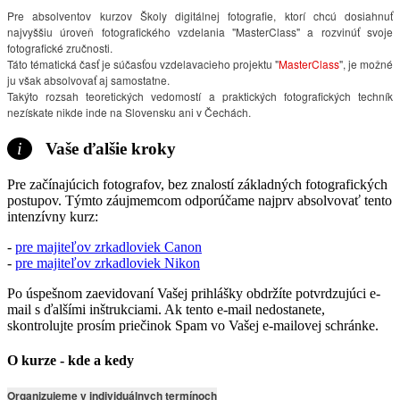
Pre absolventov kurzov Školy digitálnej fotografie, ktorí chcú dosiahnuť
najvyššiu úroveň fotografického vzdelania "MasterClass" a rozvinúť svoje
fotografické zručnosti.
Táto tématická časť je súčasťou vzdelavacieho projektu "
MasterClass
", je možné
ju však absolvovať aj samostatne.
Takýto rozsah teoretických vedomostí a praktických fotografických techník
nezískate nikde inde na Slovensku ani v Čechách.
i
Vaše ďalšie kroky
Pre začínajúcich fotografov, bez znalostí základných fotografických
postupov. Týmto záujmemcom odporúčame najprv absolvovať tento
intenzívny kurz:
-
pre majiteľov zrkadloviek Canon
-
pre majiteľov zrkadloviek Nikon
Po úspešnom zaevidovaní Vašej prihlášky obdržíte potvrdzujúci e-
mail s ďalšími inštrukciami. Ak tento e-mail nedostanete,
skontrolujte prosím priečinok Spam vo Vašej e-mailovej schránke.
O kurze - kde a kedy
Organizujeme v individuálnych termínoch