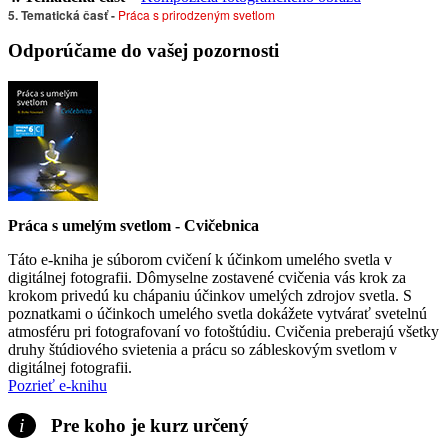
5. Tematická časť -
Práca s prirodzeným svetlom
Odporúčame do vašej pozornosti
Práca s umelým svetlom - Cvičebnica
Táto e-kniha je súborom cvičení k účinkom umelého svetla v
digitálnej fotografii. Dômyselne zostavené cvičenia vás krok za
krokom privedú ku chápaniu účinkov umelých zdrojov svetla. S
poznatkami o účinkoch umelého svetla dokážete vytvárať svetelnú
atmosféru pri fotografovaní vo fotoštúdiu. Cvičenia preberajú všetky
druhy štúdiového svietenia a prácu so zábleskovým svetlom v
digitálnej fotografii.
Pozrieť e-knihu
i
Pre koho je kurz určený