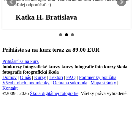
ďalej odporúčať. :)
V
Katka H. Bratislava
Prihláste sa na kurz teraz za
89.00 EUR
Prihlásiť sa na kurz
fotokurzy
fotografické kurzy
kurzy fotografie
foto kurzy
škola
fotografie
fotografická škola
Domov
|
O nás
|
Kurzy
|
Lektori
|
FAQ
|
Podmienky použitia
|
Všeob. obch. podmienky
|
Ochrana súkromia
|
Mapa stránky
|
Kontakt
©2009 - 2026
Škola digitálnej fotografie
. Všetky práva vyhradené.