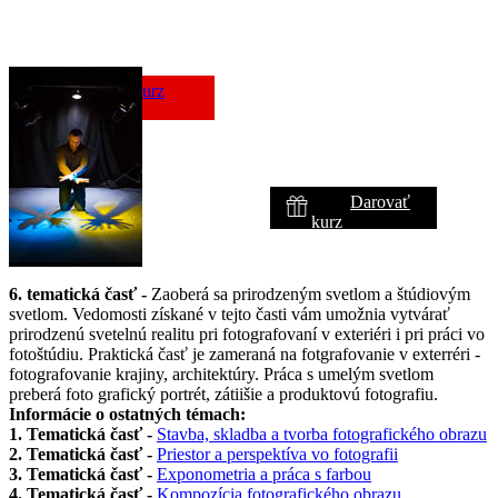
Prihlásiť sa na kurz
Darovať
kurz
6. tematická časť -
Zaoberá sa prirodzeným svetlom a štúdiovým
svetlom. Vedomosti získané v tejto časti vám umožnia vytvárať
prirodzenú svetelnú realitu pri fotografovaní v exteriéri i pri práci vo
fotoštúdiu. Praktická časť je zameraná na fotgrafovanie v exterréri -
fotografovanie krajiny, architektúry. Práca s umelým svetlom
preberá foto grafický portrét, zátiišie a produktovú fotografiu.
Informácie o ostatných témach:
1. Tematická časť -
Stavba, skladba a tvorba fotografického obrazu
2. Tematická časť -
Priestor a perspektíva vo fotografii
3. Tematická časť -
Exponometria a práca s farbou
4. Tematická časť -
Kompozícia fotografického obrazu